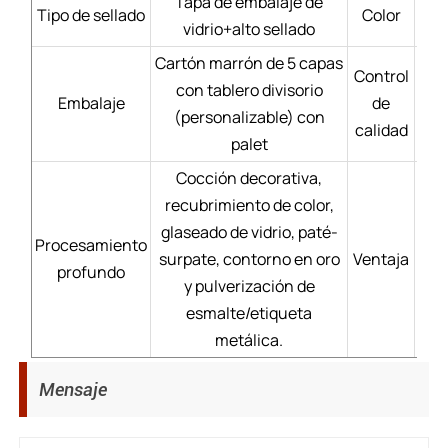
Tapa de embalaje de
Tipo de sellado
Color
vidrio+alto sellado
Cartón marrón de 5 capas
Control
con tablero divisorio
Mate
Embalaje
de
(personalizable) con
calidad
palet
Cocción decorativa,
recubrimiento de color,
Se
glaseado de vidrio, paté-
Procesamiento
surpate, contorno en oro
Ventaja
Pr
profundo
y pulverización de
dur
esmalte/etiqueta
metálica.
Mensaje