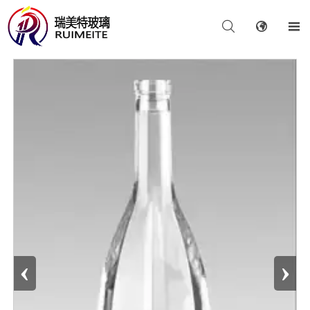



‹
›