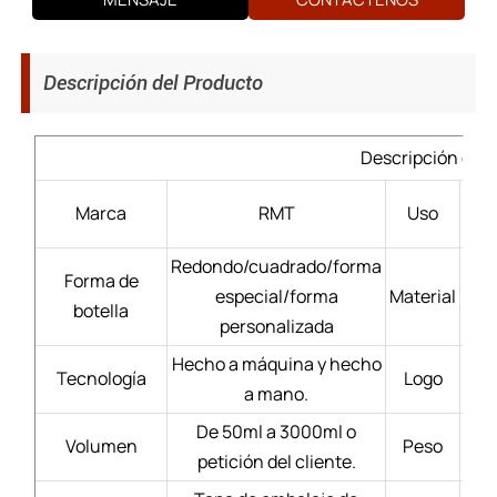
Descripción del Producto
Descripción del 
Lic
Marca
RMT
Uso
Redondo/cuadrado/forma
Forma de
especial/forma
Material
Bl
botella
personalizada
Hecho a máquina y hecho
Tecnología
Logo
a mano.
De 50ml a 3000ml o
Volumen
Peso
petición del cliente.