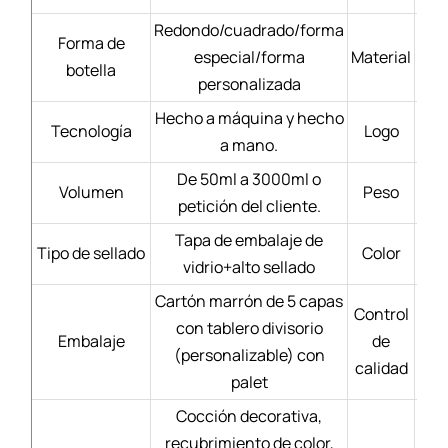
Redondo/cuadrado/forma
Forma de
especial/forma
Material
Bl
botella
personalizada
Hecho a máquina y hecho
Tecnología
Logo
a mano.
De 50ml a 3000ml o
Volumen
Peso
petición del cliente.
Tapa de embalaje de
Tipo de sellado
Color
vidrio+alto sellado
Cartón marrón de 5 capas
Control
con tablero divisorio
Mate
Embalaje
de
(personalizable) con
calidad
palet
Cocción decorativa,
recubrimiento de color,
Se