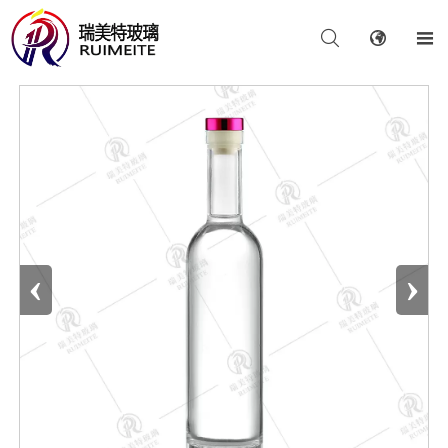



‹
›