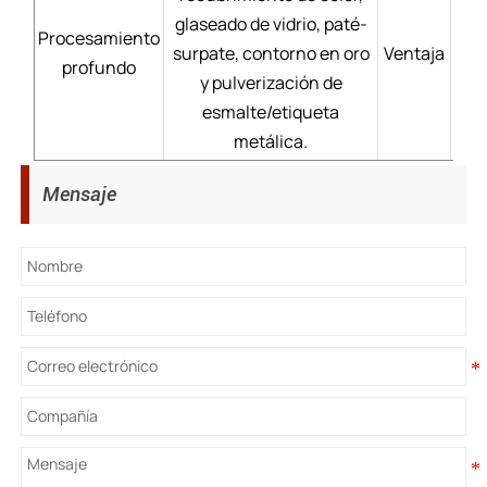
glaseado de vidrio, paté-
Procesamiento
surpate, contorno en oro
Ventaja
Pr
profundo
y pulverización de
dur
esmalte/etiqueta
metálica.
Mensaje