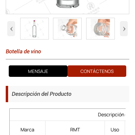
‹
›
Botella de vino
MENSAJE
CONTÁCTENOS
Descripción del Producto
Descripción del 
Lic
Marca
RMT
Uso