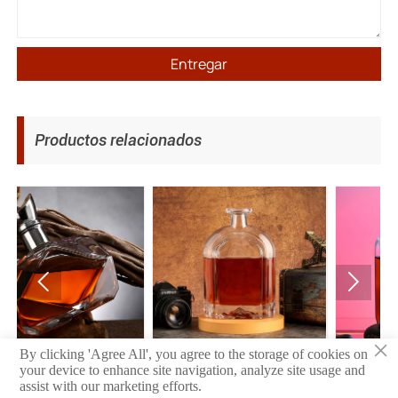
Entregar
Productos relacionados


×
 de vino
Botella de vino
Botella de vi
By clicking 'Agree All', you agree to the storage of cookies on
your device to enhance site navigation, analyze site usage and
assist with our marketing efforts.