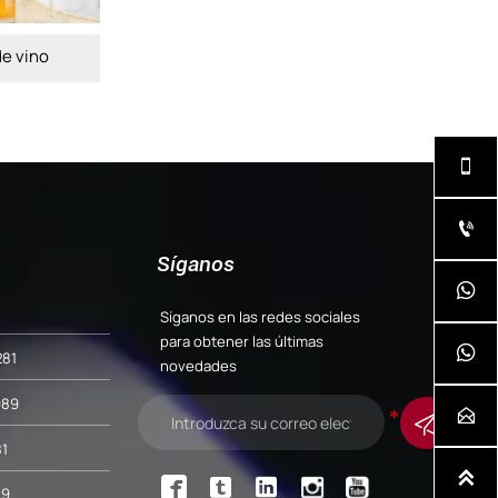
vino
Botella de vino
Botella


Síganos

Síganos en las redes sociales
para obtener las últimas

281
novedades
989


1




89