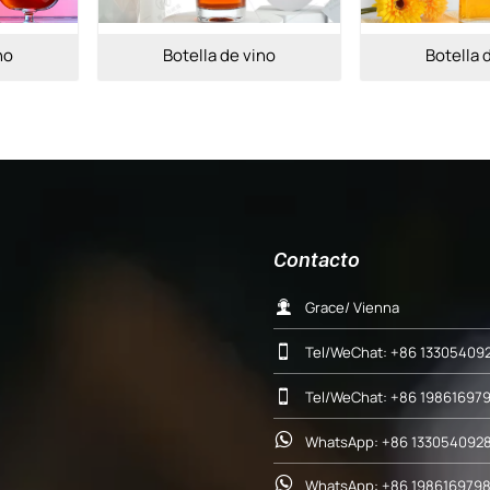
Botella de vino
Botella de 
Contacto

Grace/ Vienna

Tel/WeChat: +86 13305409

Tel/WeChat: +86 19861697

WhatsApp: +86 1330540928

WhatsApp: +86 198616979