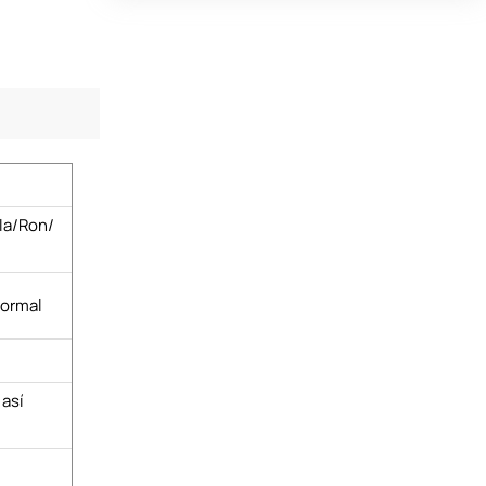
la/Ron/
normal
 así