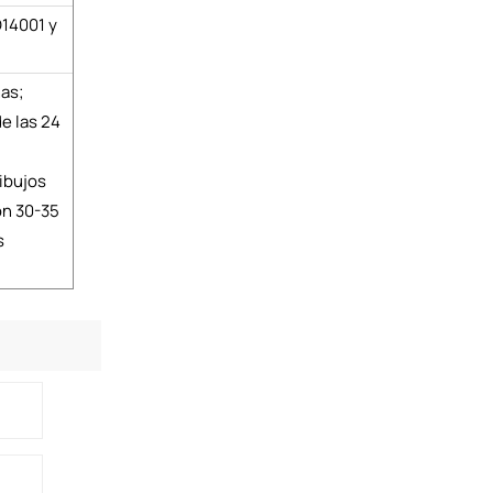
O14001 y
nas;
e las 24
ibujos
ón 30-35
s