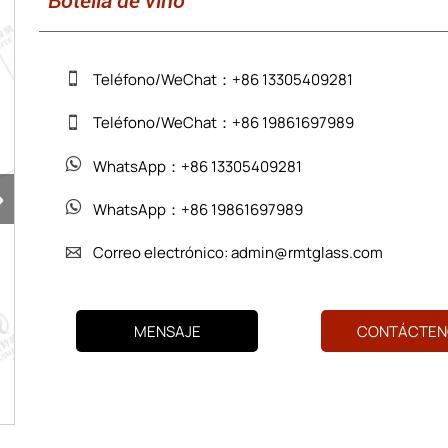
Botella de vino
Teléfono/WeChat：+86 13305409281

Teléfono/WeChat：+86 19861697989

WhatsApp：+86 13305409281

›
WhatsApp：+86 19861697989

Correo electrónico: admin@rmtglass.com

MENSAJE
CONTÁCTEN