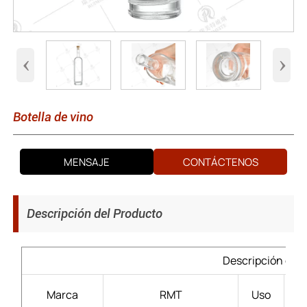
‹
›
Botella de vino
MENSAJE
CONTÁCTENOS
Descripción del Producto
Descripción del 
Lic
Marca
RMT
Uso