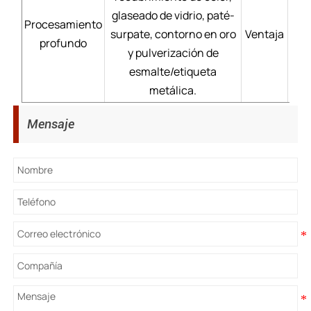
glaseado de vidrio, paté-
Procesamiento
surpate, contorno en oro
Ventaja
Pr
profundo
y pulverización de
dur
esmalte/etiqueta
metálica.
Mensaje