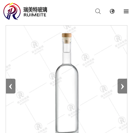



‹
›