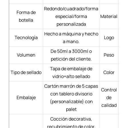
Redondo/cuadrado/forma
Forma de
especial/forma
Material
Bl
botella
personalizada
Hecho a máquina y hecho
Tecnología
Logo
a mano.
De 50ml a 3000ml o
Volumen
Peso
petición del cliente.
Tapa de embalaje de
Tipo de sellado
Color
vidrio+alto sellado
Cartón marrón de 5 capas
Control
con tablero divisorio
Mate
Embalaje
de
(personalizable) con
calidad
palet
Cocción decorativa,
recubrimiento de color,
Se