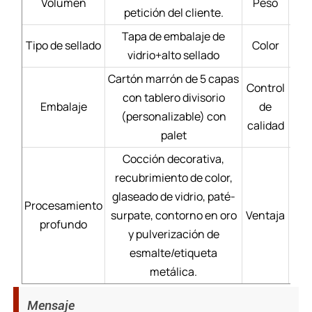
Volumen
Peso
petición del cliente.
Tapa de embalaje de
Tipo de sellado
Color
vidrio+alto sellado
Cartón marrón de 5 capas
Control
con tablero divisorio
Mate
Embalaje
de
(personalizable) con
calidad
palet
Cocción decorativa,
recubrimiento de color,
Se
glaseado de vidrio, paté-
Procesamiento
surpate, contorno en oro
Ventaja
Pr
profundo
y pulverización de
dur
esmalte/etiqueta
metálica.
Mensaje