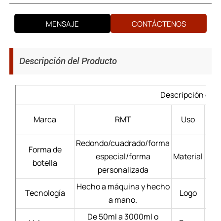
MENSAJE
CONTÁCTENOS
Descripción del Producto
Descripción del 
Lic
Marca
RMT
Uso
Redondo/cuadrado/forma
Forma de
especial/forma
Material
Bl
botella
personalizada
Hecho a máquina y hecho
Tecnología
Logo
a mano.
De 50ml a 3000ml o