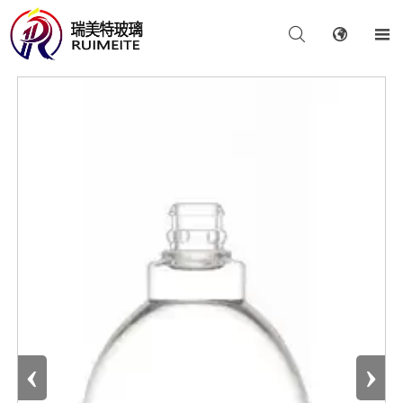



‹
›