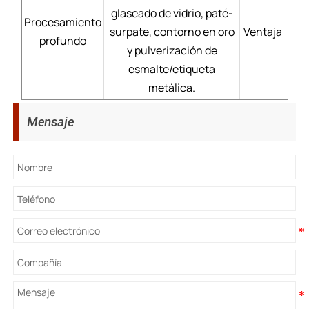
glaseado de vidrio, paté-
Procesamiento
surpate, contorno en oro
Ventaja
Pr
profundo
y pulverización de
dur
esmalte/etiqueta
metálica.
Mensaje