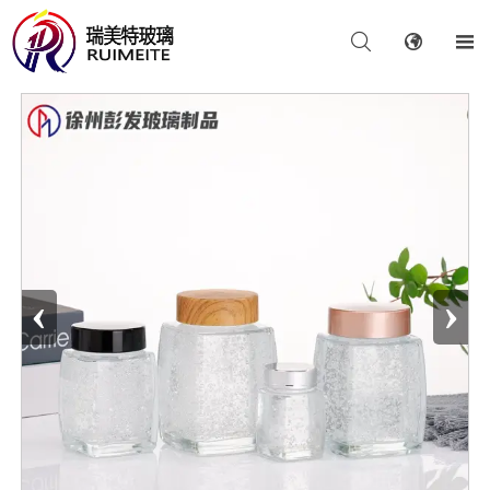



‹
›