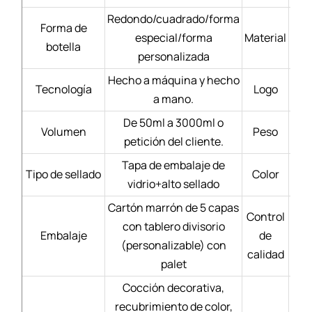
Redondo/cuadrado/forma
Forma de
especial/forma
Material
Bl
botella
personalizada
Hecho a máquina y hecho
Tecnología
Logo
a mano.
De 50ml a 3000ml o
Volumen
Peso
petición del cliente.
Tapa de embalaje de
Tipo de sellado
Color
vidrio+alto sellado
Cartón marrón de 5 capas
Control
con tablero divisorio
Mate
Embalaje
de
(personalizable) con
calidad
palet
Cocción decorativa,
recubrimiento de color,
Se