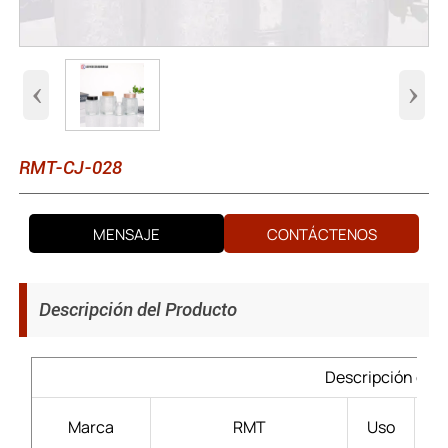
‹
›
RMT-CJ-028
MENSAJE
CONTÁCTENOS
Descripción del Producto
Descripción del 
Lic
Marca
RMT
Uso