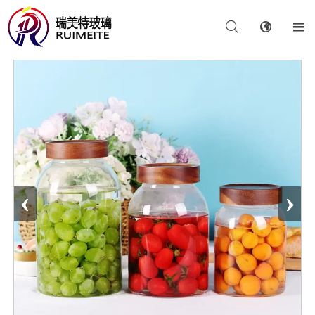



‹
›