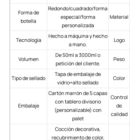
Redondo/cuadrado/forma
Forma de
especial/forma
Material
Bl
botella
personalizada
Hecho a máquina y hecho
Tecnología
Logo
a mano.
De 50ml a 3000ml o
Volumen
Peso
petición del cliente.
Tapa de embalaje de
Tipo de sellado
Color
vidrio+alto sellado
Cartón marrón de 5 capas
Control
con tablero divisorio
Mate
Embalaje
de
(personalizable) con
calidad
palet
Cocción decorativa,
recubrimiento de color,
Se