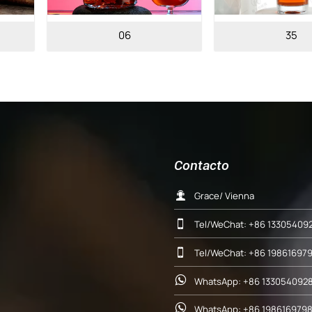
06
35
Contacto

Grace/ Vienna

Tel/WeChat: +86 13305409

Tel/WeChat: +86 19861697

WhatsApp: +86 1330540928

WhatsApp: +86 198616979