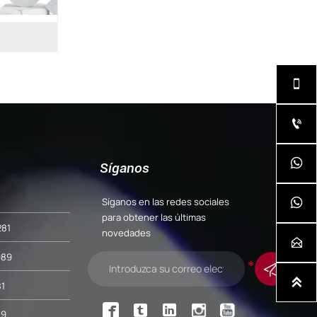
34
32



Síganos
Síganos en las redes sociales

para obtener las últimas
281
novedades

989


1



89