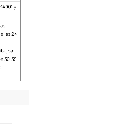
O14001 y
nas;
e las 24
ibujos
ón 30-35
s