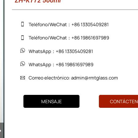
ZH-K772 500ml
Teléfono/WeChat：+86 13305409281

Teléfono/WeChat：+86 19861697989

WhatsApp：+86 13305409281

WhatsApp：+86 19861697989

Correo electrónico: admin@rmtglass.com

MENSAJE
CONTÁCTEN
›