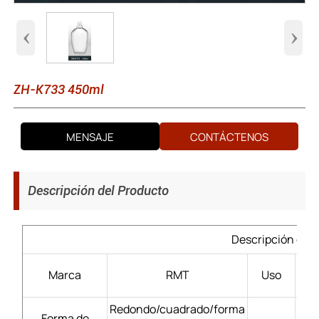
‹
›
ZH-K733 450ml
MENSAJE
CONTÁCTENOS
Descripción del Producto
Descripción del 
Lic
Marca
RMT
Uso
Redondo/cuadrado/forma
Forma de