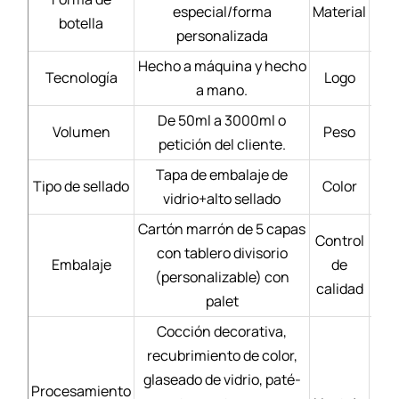
especial/forma
Material
Bl
botella
personalizada
Hecho a máquina y hecho
Tecnología
Logo
a mano.
De 50ml a 3000ml o
Volumen
Peso
petición del cliente.
Tapa de embalaje de
Tipo de sellado
Color
vidrio+alto sellado
Cartón marrón de 5 capas
Control
con tablero divisorio
Mate
Embalaje
de
(personalizable) con
calidad
palet
Cocción decorativa,
recubrimiento de color,
Se
glaseado de vidrio, paté-
Procesamiento