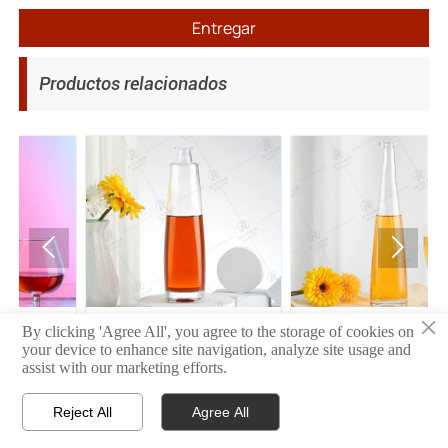
Entregar
Productos relacionados


×
35
34
By clicking 'Agree All', you agree to the storage of cookies on
your device to enhance site navigation, analyze site usage and
assist with our marketing efforts.
Reject All
Agree All



INICIO
PRODUCTO
CONTACTO