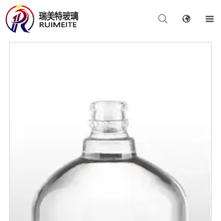


