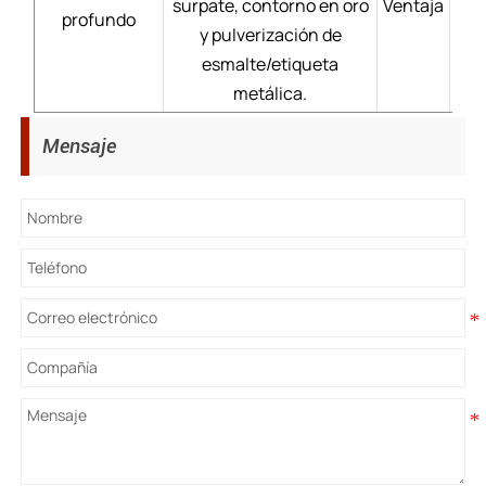
surpate, contorno en oro
Ventaja
Pr
profundo
y pulverización de
dur
esmalte/etiqueta
metálica.
Mensaje