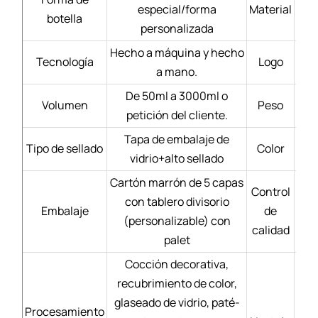
especial/forma
Material
Bl
botella
personalizada
Hecho a máquina y hecho
Tecnología
Logo
a mano.
De 50ml a 3000ml o
Volumen
Peso
petición del cliente.
Tapa de embalaje de
Tipo de sellado
Color
vidrio+alto sellado
Cartón marrón de 5 capas
Control
con tablero divisorio
Mate
Embalaje
de
(personalizable) con
calidad
palet
Cocción decorativa,
recubrimiento de color,
Se
glaseado de vidrio, paté-
Procesamiento