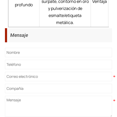
surpate, contorno en oro
Ventaja
Pr
profundo
y pulverización de
dur
esmalte/etiqueta
metálica.
Mensaje