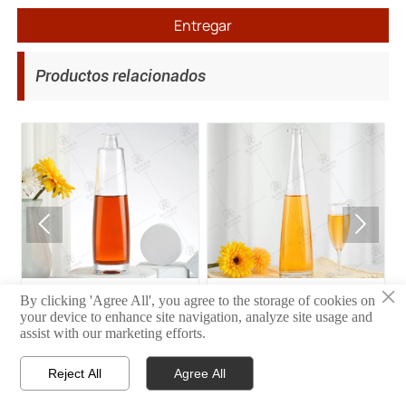
Entregar
Productos relacionados


×
35
34
By clicking 'Agree All', you agree to the storage of cookies on
your device to enhance site navigation, analyze site usage and
assist with our marketing efforts.
Reject All
Agree All



INICIO
PRODUCTO
CONTACTO