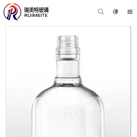


