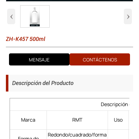
‹
›
ZH-K457 500ml
MENSAJE
CONTÁCTENOS
Descripción del Producto
Descripción del 
Lic
Marca
RMT
Uso
Redondo/cuadrado/forma
Forma de