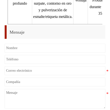
Ventaja
Producto pe
profundo
surpate, contorno en oro
durante 1 ho
y pulverización de
35 días
esmalte/etiqueta metálica.
Mensaje