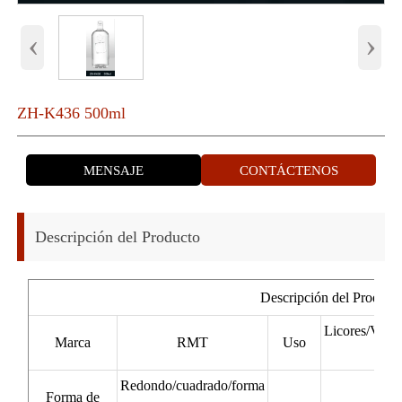
‹
›
ZH-K436 500ml
MENSAJE
CONTÁCTENOS
Descripción del Producto
Descripción del Product
Licores/Vod
Marca
RMT
Uso
Ca
Redondo/cuadrado/forma
Forma de