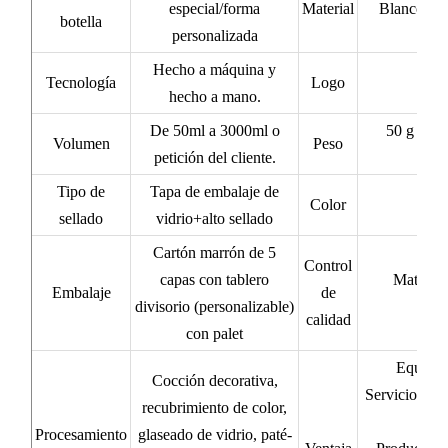
especial/forma
Material
Blanco cri
botella
personalizada
Hecho a máquina y
Tecnología
Logo
Pers
hecho a mano.
De 50ml a 3000ml o
50 g - 58
Volumen
Peso
petición del cliente.
Tipo de
Tapa de embalaje de
Color
Bot
sellado
vidrio+alto sellado
Cartón marrón de 5
Control
capas con tablero
Material
Embalaje
de
divisorio (personalizable)
calidad
con palet
Equipo d
Cocción decorativa,
Servicio posv
recubrimiento de color,
Procesamiento
glaseado de vidrio, paté-