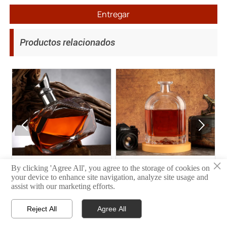
Entregar
Productos relacionados


×
11
10
By clicking 'Agree All', you agree to the storage of cookies on
your device to enhance site navigation, analyze site usage and
assist with our marketing efforts.
Reject All
Agree All



INICIO
PRODUCTO
CONTACTO