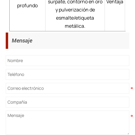
surpate, contorno en oro
Ventaja
Pr
profundo
y pulverización de
dur
esmalte/etiqueta
metálica.
Mensaje