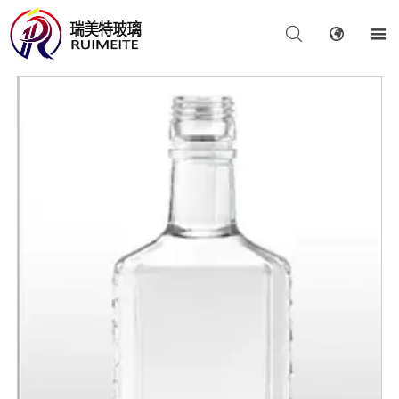


