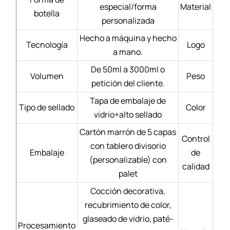
especial/forma
Material
Bl
botella
personalizada
Hecho a máquina y hecho
Tecnología
Logo
a mano.
De 50ml a 3000ml o
Volumen
Peso
petición del cliente.
Tapa de embalaje de
Tipo de sellado
Color
vidrio+alto sellado
Cartón marrón de 5 capas
Control
con tablero divisorio
Mate
Embalaje
de
(personalizable) con
calidad
palet
Cocción decorativa,
recubrimiento de color,
Se
glaseado de vidrio, paté-
Procesamiento