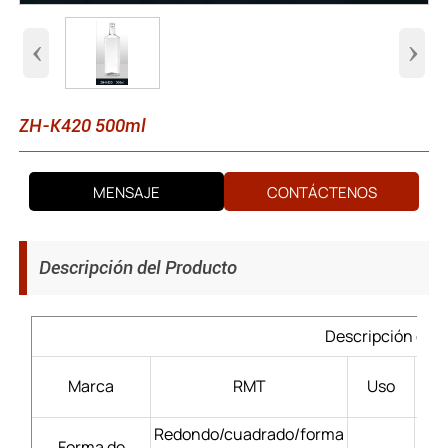
‹
›
ZH-K420 500ml
MENSAJE
CONTÁCTENOS
Descripción del Producto
Descripción del 
Lic
Marca
RMT
Uso
Redondo/cuadrado/forma
Forma de