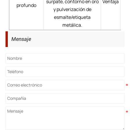
surpate, contorno en oro
Ventaja
Pr
profundo
y pulverización de
dur
esmalte/etiqueta
metálica.
Mensaje