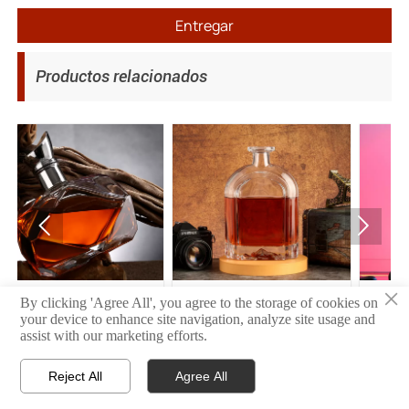
Entregar
Productos relacionados


×
11
10
06
By clicking 'Agree All', you agree to the storage of cookies on
your device to enhance site navigation, analyze site usage and
assist with our marketing efforts.
Reject All
Agree All



INICIO
PRODUCTO
CONTACTO