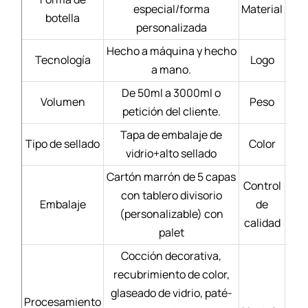
especial/forma
Material
Bl
botella
personalizada
Hecho a máquina y hecho
Tecnología
Logo
a mano.
De 50ml a 3000ml o
Volumen
Peso
petición del cliente.
Tapa de embalaje de
Tipo de sellado
Color
vidrio+alto sellado
Cartón marrón de 5 capas
Control
con tablero divisorio
Mate
Embalaje
de
(personalizable) con
calidad
palet
Cocción decorativa,
recubrimiento de color,
Se
glaseado de vidrio, paté-
Procesamiento