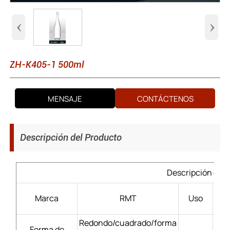
‹
›
ZH-K405-1 500ml
MENSAJE
CONTÁCTENOS
Descripción del Producto
Descripción del 
Lic
Marca
RMT
Uso
Redondo/cuadrado/forma
Forma de