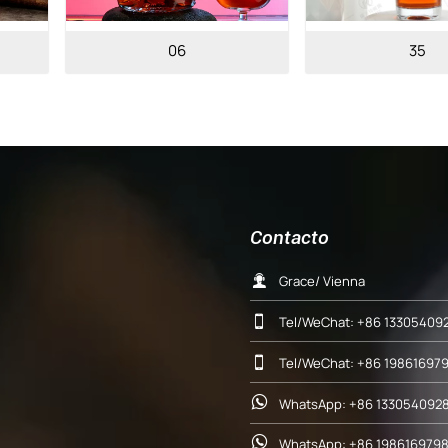
35
34
Contacto

Grace/ Vienna

Tel/WeChat: +86 13305409

Tel/WeChat: +86 19861697

WhatsApp: +86 1330540928

WhatsApp: +86 198616979