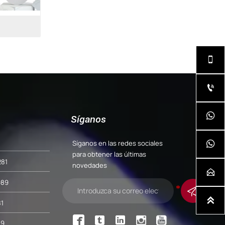
32



Síganos
Síganos en las redes sociales

para obtener las últimas
281
novedades

989


1



89