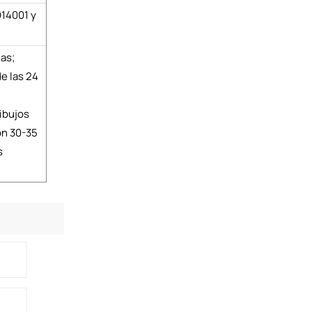
O14001 y
nas;
e las 24
ibujos
ón 30-35
s