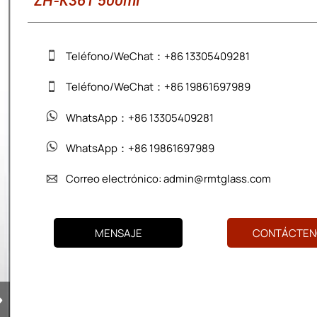
ZH-K361 500ml
Teléfono/WeChat：+86 13305409281

Teléfono/WeChat：+86 19861697989

WhatsApp：+86 13305409281

WhatsApp：+86 19861697989

Correo electrónico: admin@rmtglass.com

MENSAJE
CONTÁCTEN
›