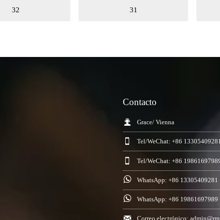
31
30
Contacto

Grace/ Vienna

Tel/WeChat: +86 1330540928

Tel/WeChat: +86 1986169798

WhatsApp: +86 13305409281

WhatsApp: +86 19861697989

Correo electrónico: admin@rm