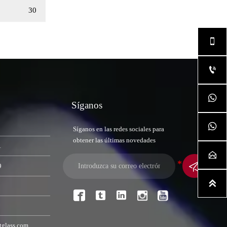
28



Síganos

Síganos en las redes sociales para
obtener las últimas novedades
1


9




tglass.com