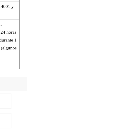
14001 y
;
 24 horas
durante 1
 (algunos