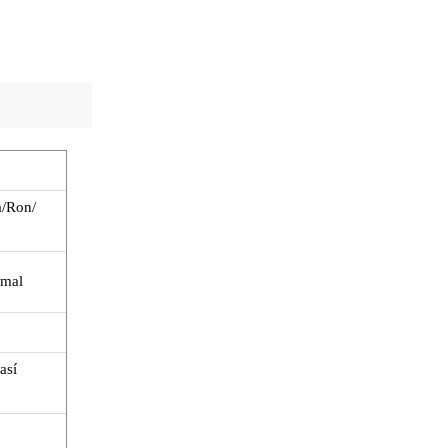
a/Ron/
rmal
así