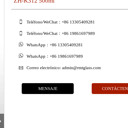
ZH-K312 500ml

Teléfono/WeChat：+86 13305409281

Teléfono/WeChat：+86 19861697989

WhatsApp：+86 13305409281

WhatsApp：+86 19861697989

Correo electrónico: admin@rmtglass.com
MENSAJE
CONTÁCTEN
›