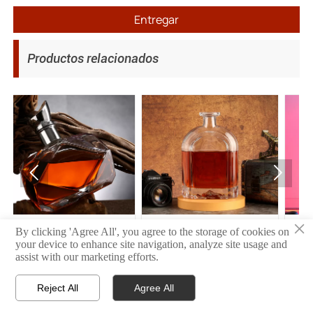
Entregar
Productos relacionados


×
11
10
0
By clicking 'Agree All', you agree to the storage of cookies on
your device to enhance site navigation, analyze site usage and
assist with our marketing efforts.
Reject All
Agree All



INICIO
PRODUCTO
CONTACTO