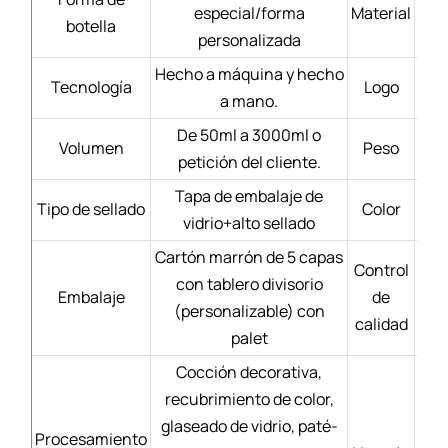
especial/forma
Material
Bl
botella
personalizada
Hecho a máquina y hecho
Tecnología
Logo
a mano.
De 50ml a 3000ml o
Volumen
Peso
petición del cliente.
Tapa de embalaje de
Tipo de sellado
Color
vidrio+alto sellado
Cartón marrón de 5 capas
Control
con tablero divisorio
Mate
Embalaje
de
(personalizable) con
calidad
palet
Cocción decorativa,
recubrimiento de color,
Se
glaseado de vidrio, paté-
Procesamiento