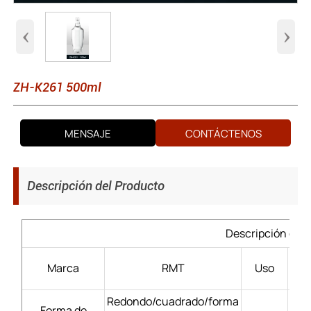
‹
›
ZH-K261 500ml
MENSAJE
CONTÁCTENOS
Descripción del Producto
Descripción del 
Lic
Marca
RMT
Uso
Redondo/cuadrado/forma
Forma de