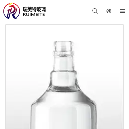


