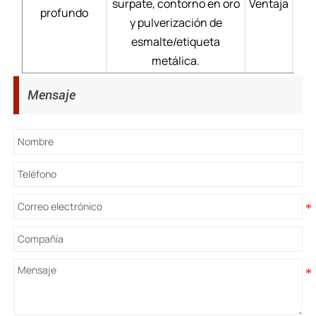
surpate, contorno en oro
Ventaja
Pr
profundo
y pulverización de
dur
esmalte/etiqueta
metálica.
Mensaje