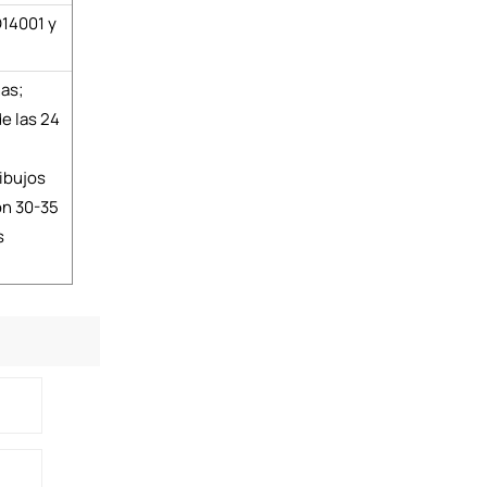
O14001 y
nas;
e las 24
ibujos
ón 30-35
s