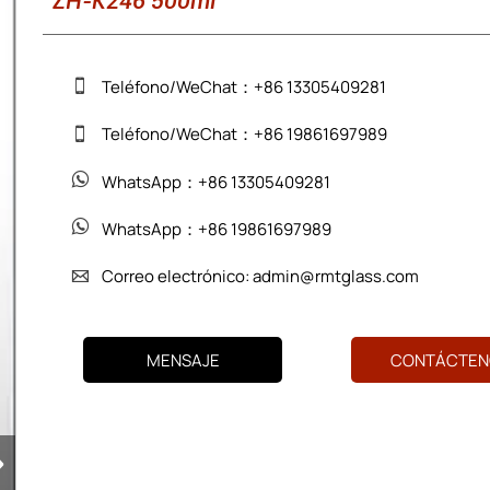
ZH-K246 500ml
Teléfono/WeChat：+86 13305409281

Teléfono/WeChat：+86 19861697989

WhatsApp：+86 13305409281

WhatsApp：+86 19861697989

Correo electrónico: admin@rmtglass.com

MENSAJE
CONTÁCTEN
›