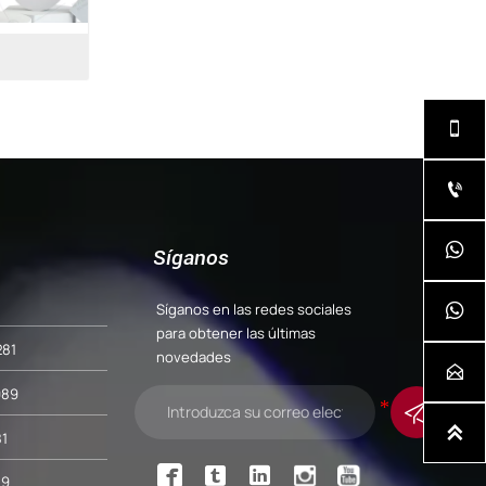
32



Síganos
Síganos en las redes sociales

para obtener las últimas
281
novedades

989


1



89