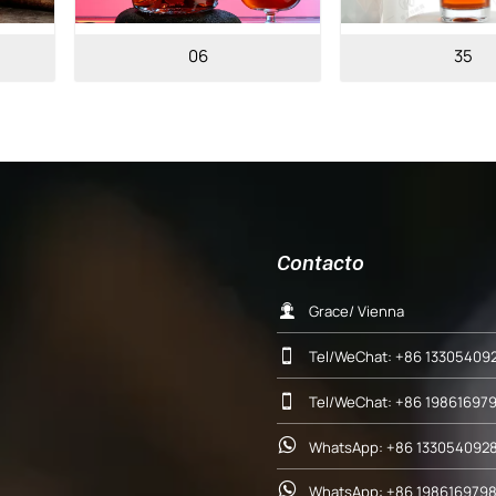
35
34
Contacto

Grace/ Vienna

Tel/WeChat: +86 13305409

Tel/WeChat: +86 19861697

WhatsApp: +86 1330540928

WhatsApp: +86 198616979