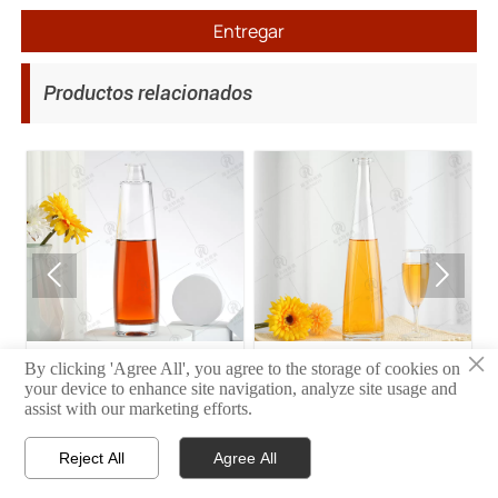
Entregar
Productos relacionados


×
35
34
By clicking 'Agree All', you agree to the storage of cookies on
your device to enhance site navigation, analyze site usage and
assist with our marketing efforts.
Reject All
Agree All



INICIO
PRODUCTO
CONTACTO