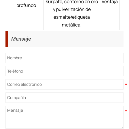
surpate, contorno en oro
Ventaja
Pr
profundo
y pulverización de
dur
esmalte/etiqueta
metálica.
Mensaje