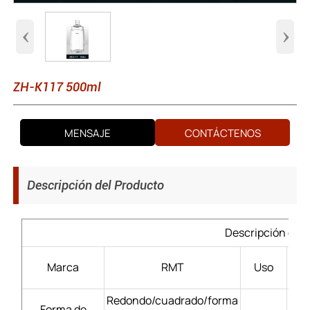
‹
›
ZH-K117 500ml
MENSAJE
CONTÁCTENOS
Descripción del Producto
Descripción del 
Lic
Marca
RMT
Uso
Redondo/cuadrado/forma
Forma de