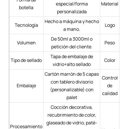
especial/forma
Material
Bl
botella
personalizada
Hecho a máquina y hecho
Tecnología
Logo
a mano.
De 50ml a 3000ml o
Volumen
Peso
petición del cliente.
Tapa de embalaje de
Tipo de sellado
Color
vidrio+alto sellado
Cartón marrón de 5 capas
Control
con tablero divisorio
Mate
Embalaje
de
(personalizable) con
calidad
palet
Cocción decorativa,
recubrimiento de color,
Se
glaseado de vidrio, paté-
Procesamiento