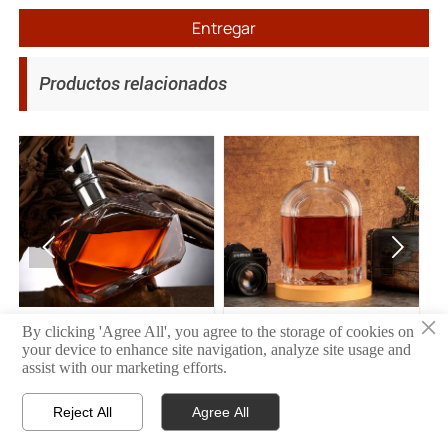
Entregar
Productos relacionados


×
11
10
By clicking 'Agree All', you agree to the storage of cookies on
your device to enhance site navigation, analyze site usage and
assist with our marketing efforts.
Reject All
Agree All



INICIO
PRODUCTO
CONTACTO