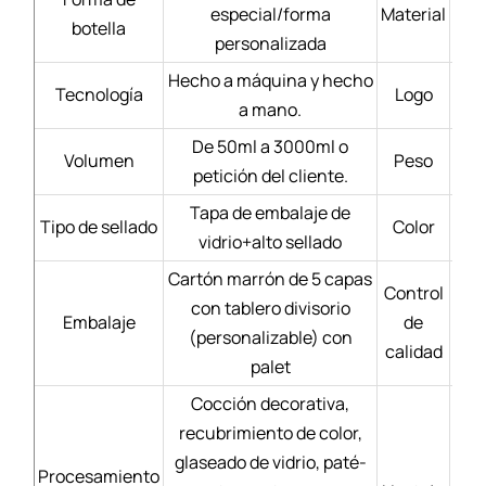
especial/forma
Material
Bl
botella
personalizada
Hecho a máquina y hecho
Tecnología
Logo
a mano.
De 50ml a 3000ml o
Volumen
Peso
petición del cliente.
Tapa de embalaje de
Tipo de sellado
Color
vidrio+alto sellado
Cartón marrón de 5 capas
Control
con tablero divisorio
Mate
Embalaje
de
(personalizable) con
calidad
palet
Cocción decorativa,
recubrimiento de color,
Se
glaseado de vidrio, paté-
Procesamiento