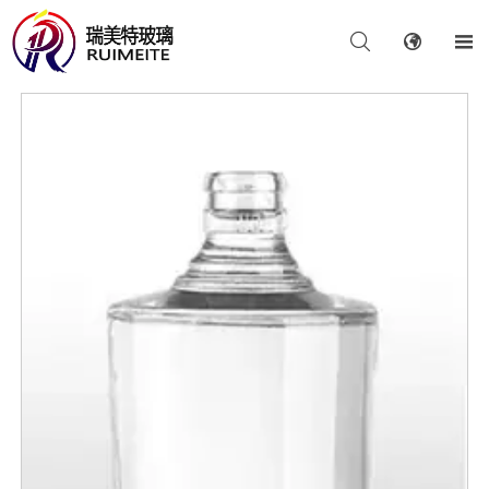


