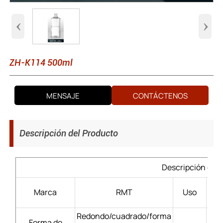
‹
›
ZH-K114 500ml
MENSAJE
CONTÁCTENOS
Descripción del Producto
Descripción del 
Lic
Marca
RMT
Uso
Redondo/cuadrado/forma
Forma de