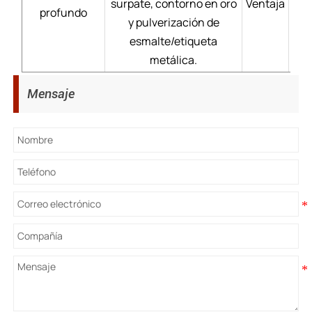
surpate, contorno en oro
Ventaja
Pr
profundo
y pulverización de
dur
esmalte/etiqueta
metálica.
Mensaje