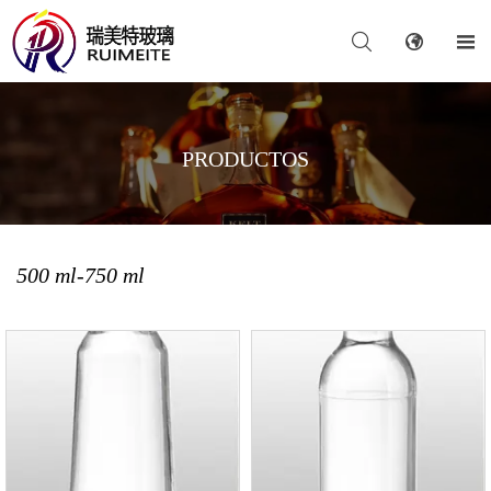



PRODUCTOS
500 ml-750 ml