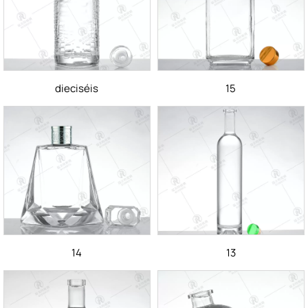
dieciséis
15
14
13