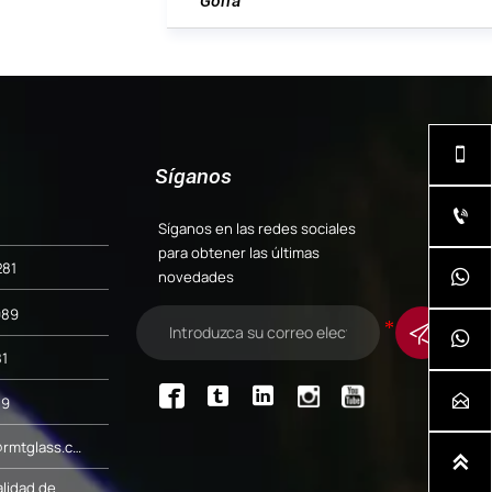
Gorra

Síganos

Síganos en las redes sociales
para obtener las últimas
281
novedades

989


1




89
Correo electrónico: admin@rmtglass.com

alidad de