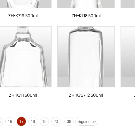
ZH-K719 500ml
ZH-K718 500ml
ZH-K711 500ml
ZH-K707-2 500ml
>
5
16
17
18
19
20
38
Siguiente
...