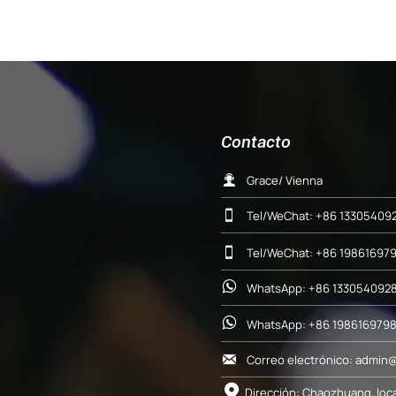
Contacto

Grace/ Vienna

Tel/WeChat: +86 13305409

Tel/WeChat: +86 19861697

WhatsApp: +86 1330540928

WhatsApp: +86 198616979


Dirección: Chaozhuang, loc