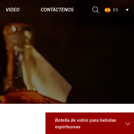

VIDEO
CONTÁCTENOS
ES

s
Botella de vidrio para bebidas

espirituosas