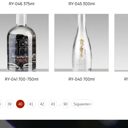
RY-046 375ml
RY-045 300ml
RY-041 700-750ml
RY-040 700ml
R
>
8
39
40
41
42
43
90
Siguiente
...