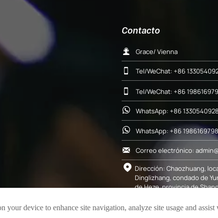
Contacto

Grace/ Vienna

Tel/WeChat: +86 13305409

Tel/WeChat: +86 19861697

WhatsApp: +86 1330540928

WhatsApp: +86 198616979


Dirección: Chaozhuang, loc
Dinglizhang, condado de Yu
de Heze, provincia de Shan
on your device to enhance site navigation, analyze site usage and assist