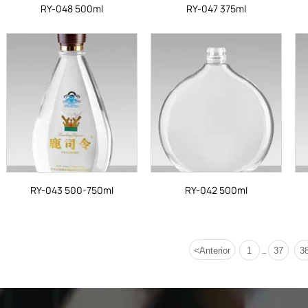
RY-048 500ml
RY-047 375ml
RY-043 500-750ml
RY-042 500ml
<
Anterior
1
37
3
...