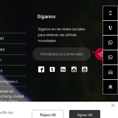

Síganos

Síganos en las redes sociales
para obtener las últimas
281
novedades

989


1



89

Correo electrónico: admin@rmtglass.com

alidad de
ncheng, ciudad
dong, China
×
 with our
Reject All
Agree All