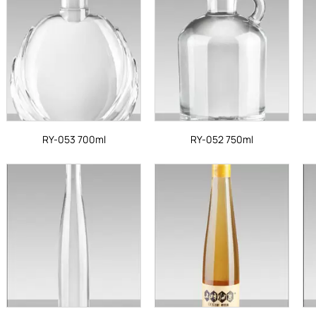
RY-053 700ml
RY-052 750ml